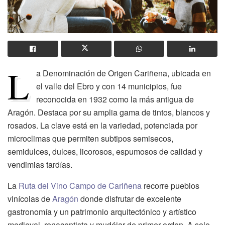
L
a Denominación de Origen Cariñena, ubicada en
el valle del Ebro y con 14 municipios, fue
reconocida en 1932 como la más antigua de
Aragón. Destaca por su amplia gama de tintos, blancos y
rosados. La clave está en la variedad, potenciada por
microclimas que permiten subtipos semisecos,
semidulces, dulces, licorosos, espumosos de calidad y
vendimias tardías.
La
Ruta del Vino Campo de Cariñena
recorre pueblos
vinícolas de
Aragón
donde disfrutar de excelente
gastronomía y un patrimonio arquitectónico y artístico
medieval, renacentista y mudéjar de primer orden. A solo