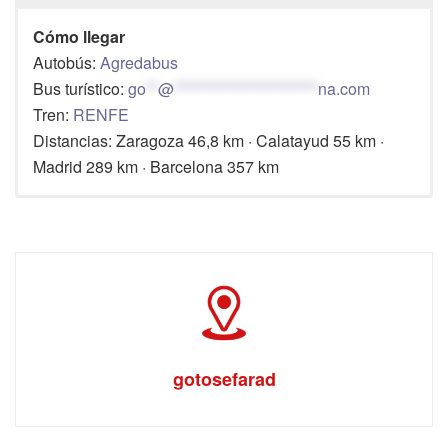
Cómo llegar
Autobús:
Agredabus
Bus turístico:
go
**
@
************************
na.com
Tren:
RENFE
Distancias: Zaragoza 46,8 km · Calatayud 55 km ·
Madrid 289 km · Barcelona 357 km
Dirección:
Avenida Goya, 23, 50400 Cariñena, Zaragoza
Teléfono:
+34 976 620 817 / +34 697 674 327
Web:
www.rutadelvinocampodecarinena.com
gotosefarad