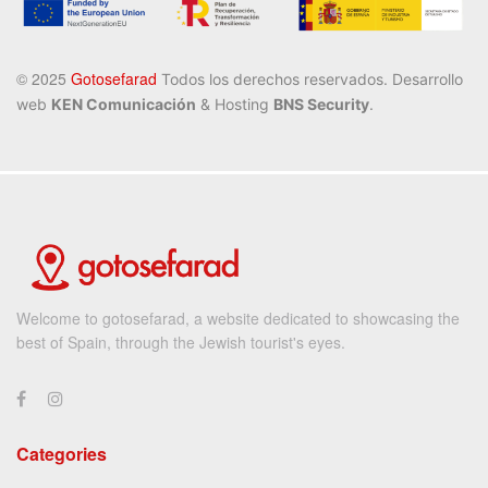
©️ 2025
Gotosefarad
Todos los derechos reservados
. Desarrollo
web
KEN Comunicación
& Hosting
BNS Security
.
Welcome to gotosefarad, a website dedicated to showcasing the
best of Spain, through the Jewish tourist's eyes.
Categories