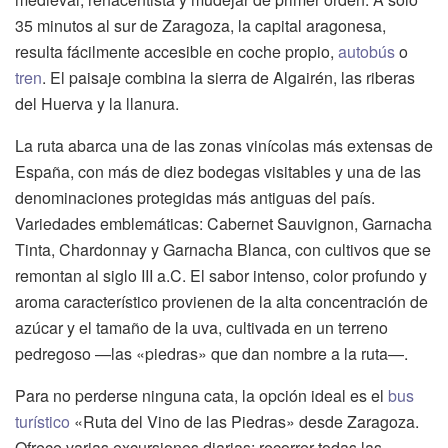
35 minutos al sur de Zaragoza, la capital aragonesa,
resulta fácilmente accesible en coche propio,
autobús
o
tren
. El paisaje combina la sierra de Algairén, las riberas
del Huerva y la llanura.
La ruta abarca una de las zonas vinícolas más extensas de
España, con más de diez bodegas visitables y una de las
denominaciones protegidas más antiguas del país.
Variedades emblemáticas: Cabernet Sauvignon, Garnacha
Tinta, Chardonnay y Garnacha Blanca, con cultivos que se
remontan al siglo III a.C. El sabor intenso, color profundo y
aroma característico provienen de la alta concentración de
azúcar y el tamaño de la uva, cultivada en un terreno
pedregoso —las «piedras» que dan nombre a la ruta—.
Para no perderse ninguna cata, la opción ideal es el
bus
turístico
«Ruta del Vino de las Piedras» desde Zaragoza.
Ofrece varias excursiones diarias; recorrer todas las