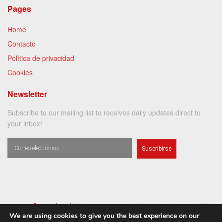
Pages
Home
Contacto
Política de privacidad
Cookies
Newsletter
Subscribe to our mailing list to receives daily updates direct to
your inbox!
Suscribirse
©️ 2023
Gotosefarad
All rights reserved
. Web development
KEN
We are using cookies to give you the best experience on our
Comunicación
& Hosting
BNS Security
.