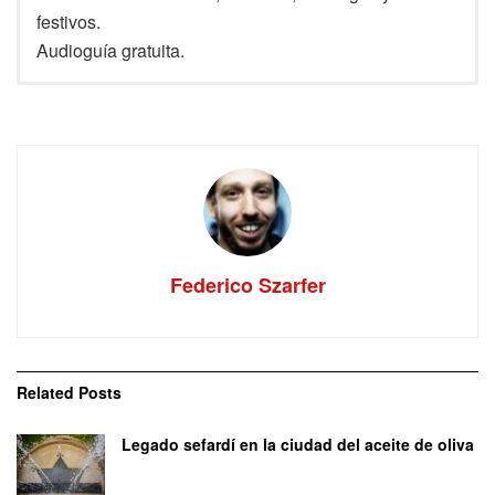
festivos.
Audioguía gratuita.
Dirección:
Carrer de la Força, 8, 17004 Girona
Teléfono:
+34 972 216 761
Email:
re
*****************
@
******
na.cat
Web:
girona.cat/call
Federico Szarfer
Related
Posts
Legado sefardí en la ciudad del aceite de oliva