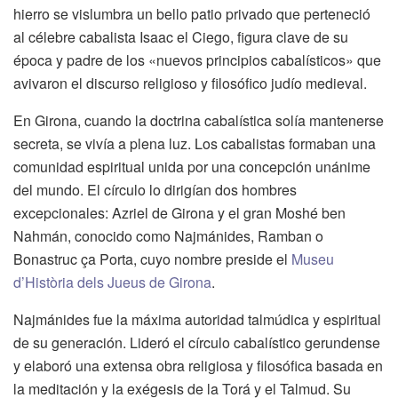
hierro se vislumbra un bello patio privado que perteneció
al célebre cabalista Isaac el Ciego, figura clave de su
época y padre de los «nuevos principios cabalísticos» que
avivaron el discurso religioso y filosófico judío medieval.
En Girona, cuando la doctrina cabalística solía mantenerse
secreta, se vivía a plena luz. Los cabalistas formaban una
comunidad espiritual unida por una concepción unánime
del mundo. El círculo lo dirigían dos hombres
excepcionales: Azriel de Girona y el gran Moshé ben
Nahmán, conocido como Najmánides, Ramban o
Bonastruc ça Porta, cuyo nombre preside el
Museu
d’Història dels Jueus de Girona
.
Najmánides fue la máxima autoridad talmúdica y espiritual
de su generación. Lideró el círculo cabalístico gerundense
y elaboró una extensa obra religiosa y filosófica basada en
la meditación y la exégesis de la Torá y el Talmud. Su